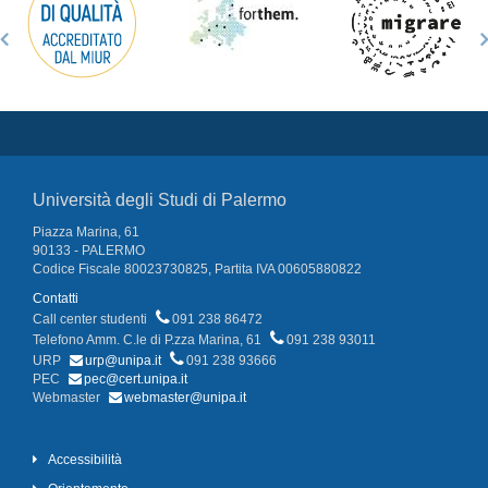
Università degli Studi di Palermo
Piazza Marina, 61
90133 - PALERMO
Codice Fiscale 80023730825, Partita IVA 00605880822
Contatti
Call center studenti
091 238 86472
Telefono Amm. C.le di P.zza Marina, 61
091 238 93011
URP
urp@unipa.it
091 238 93666
PEC
pec@cert.unipa.it
Webmaster
webmaster@unipa.it
Accessibilità