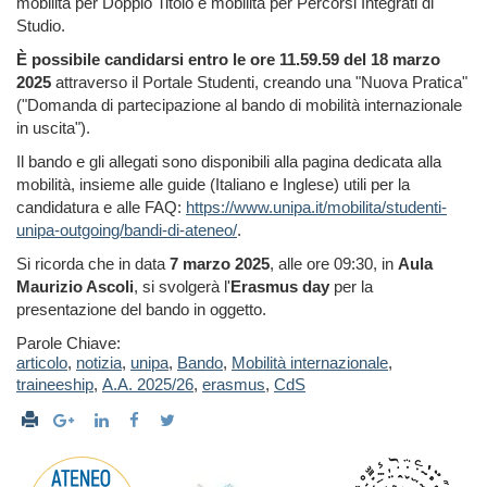
mobilità per Doppio Titolo e mobilità per Percorsi Integrati di
Studio.
È possibile candidarsi entro le ore 11.59.59 del 18 marzo
2025
attraverso il Portale Studenti, creando una "Nuova Pratica"
("Domanda di partecipazione al bando di mobilità internazionale
in uscita").
Il bando e gli allegati sono disponibili alla pagina dedicata alla
mobilità, insieme alle guide (Italiano e Inglese) utili per la
candidatura e alle FAQ:
https://www.unipa.it/mobilita/studenti-
unipa-outgoing/bandi-di-ateneo/
.
Si ricorda che in data
7 marzo 2025
, alle ore 09:30, in
Aula
Maurizio Ascoli
, si svolgerà l'
Erasmus day
per la
presentazione del bando in oggetto.
Parole Chiave:
articolo
,
notizia
,
unipa
,
Bando
,
Mobilità internazionale
,
traineeship
,
A.A. 2025/26
,
erasmus
,
CdS