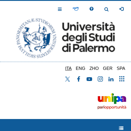
Salta
al
Toggle
Toggle
contenuto
Navigation
Navigation
principale
ITA
ENG
ZHO
GER
SPA