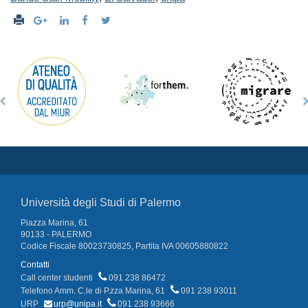
Università degli Studi di Palermo
Piazza Marina, 61
90133 - PALERMO
Codice Fiscale 80023730825, Partita IVA 00605880822
Contatti
Call center studenti
091 238 86472
Telefono Amm. C.le di P.zza Marina, 61
091 238 93011
URP
urp@unipa.it
091 238 93666