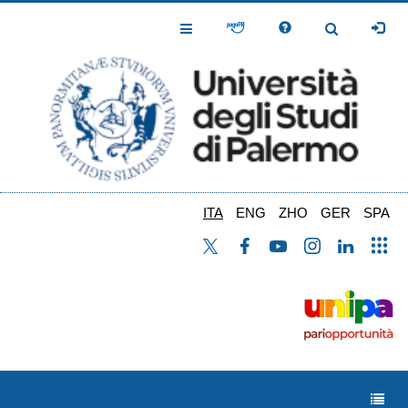
Salta
al
Toggle
Toggle
contenuto
Navigation
Navigation
principale
ITA
ENG
ZHO
GER
SPA