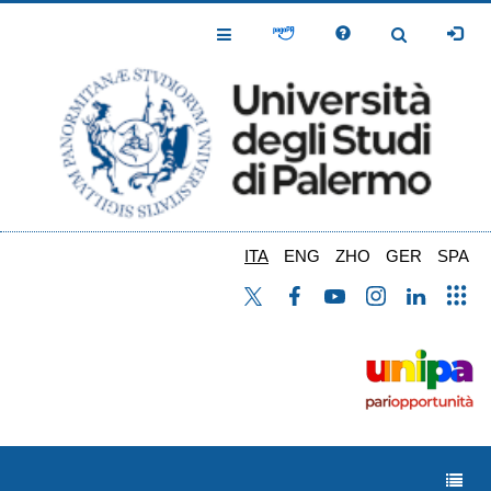
Salta
al
Toggle
Toggle
contenuto
Navigation
Navigation
principale
ITA
ENG
ZHO
GER
SPA