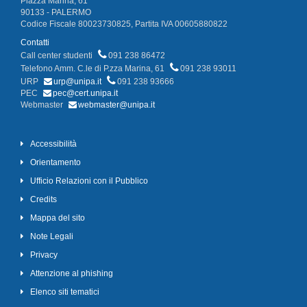
Piazza Marina, 61
90133 - PALERMO
Codice Fiscale 80023730825, Partita IVA 00605880822
Contatti
Call center studenti
091 238 86472
Telefono Amm. C.le di P.zza Marina, 61
091 238 93011
URP
urp@unipa.it
091 238 93666
PEC
pec@cert.unipa.it
Webmaster
webmaster@unipa.it
Accessibilità
Orientamento
Ufficio Relazioni con il Pubblico
Credits
Mappa del sito
Note Legali
Privacy
Attenzione al phishing
Elenco siti tematici