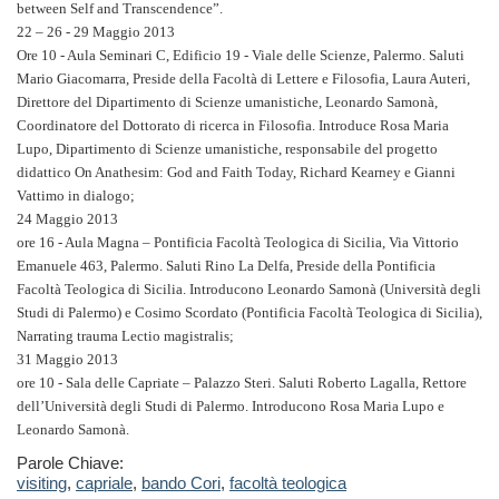
between Self and Transcendence”.
22 – 26 - 29 Maggio 2013
Ore 10 - Aula Seminari C, Edificio 19 - Viale delle Scienze, Palermo. Saluti
Mario Giacomarra, Preside della Facoltà di Lettere e Filosofia, Laura Auteri,
Direttore del Dipartimento di Scienze umanistiche, Leonardo Samonà,
Coordinatore del Dottorato di ricerca in Filosofia. Introduce Rosa Maria
Lupo, Dipartimento di Scienze umanistiche, responsabile del progetto
didattico On Anathesim: God and Faith Today, Richard Kearney e Gianni
Vattimo in dialogo;
24 Maggio 2013
ore 16 - Aula Magna – Pontificia Facoltà Teologica di Sicilia, Via Vittorio
Emanuele 463, Palermo. Saluti Rino La Delfa, Preside della Pontificia
Facoltà Teologica di Sicilia. Introducono Leonardo Samonà (Università degli
Studi di Palermo) e Cosimo Scordato (Pontificia Facoltà Teologica di Sicilia),
Narrating trauma Lectio magistralis;
31 Maggio 2013
ore 10 - Sala delle Capriate – Palazzo Steri. Saluti Roberto Lagalla, Rettore
dell’Università degli Studi di Palermo. Introducono Rosa Maria Lupo e
Leonardo Samonà.
Parole Chiave:
visiting
,
capriale
,
bando Cori
,
facoltà teologica