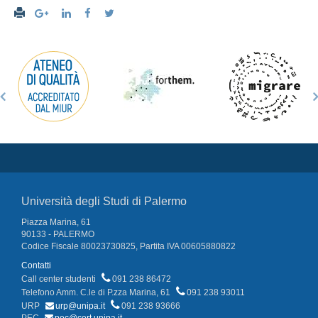
Università degli Studi di Palermo
Piazza Marina, 61
90133 - PALERMO
Codice Fiscale 80023730825, Partita IVA 00605880822
Contatti
Call center studenti
091 238 86472
Telefono Amm. C.le di P.zza Marina, 61
091 238 93011
URP
urp@unipa.it
091 238 93666