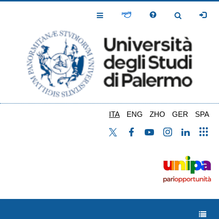
Salta
al
Toggle
Toggle
contenuto
Navigation
Navigation
principale
ITA
ENG
ZHO
GER
SPA