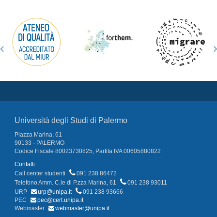
Università degli Studi di Palermo
Piazza Marina, 61
90133 - PALERMO
Codice Fiscale 80023730825, Partita IVA 00605880822
Contatti
Call center studenti
091 238 86472
Telefono Amm. C.le di P.zza Marina, 61
091 238 93011
URP
urp@unipa.it
091 238 93666
PEC
pec@cert.unipa.it
Webmaster
webmaster@unipa.it