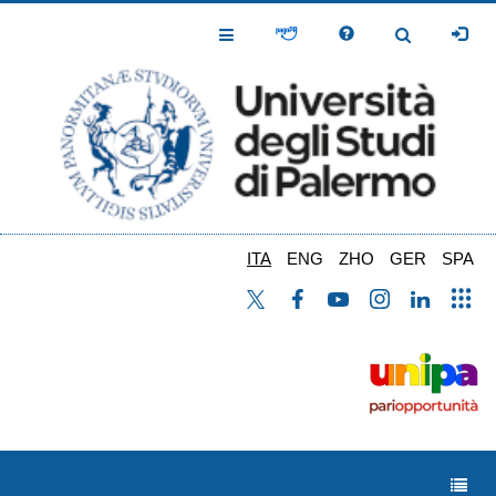
Salta
al
Toggle
Toggle
contenuto
Navigation
Navigation
principale
ITA
ENG
ZHO
GER
SPA