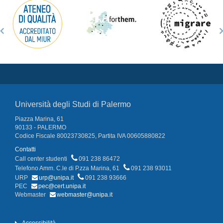
Università degli Studi di Palermo
Piazza Marina, 61
90133 - PALERMO
Codice Fiscale 80023730825, Partita IVA 00605880822
Contatti
Call center studenti
091 238 86472
Telefono Amm. C.le di P.zza Marina, 61
091 238 93011
URP
urp@unipa.it
091 238 93666
PEC
pec@cert.unipa.it
Webmaster
webmaster@unipa.it