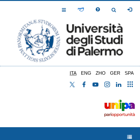
Salta
al
Toggle
Toggle
contenuto
Navigation
Navigation
principale
ITA
ENG
ZHO
GER
SPA