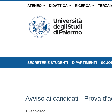
Salta
ATENEO
DIDATTICA
RICERCA
TERZA 
al
contenuto
principale
SEGRETERIE STUDENTI
DIPARTIMENTI
SCUOL
Avviso ai candidati - Prova d'
13-set-2022