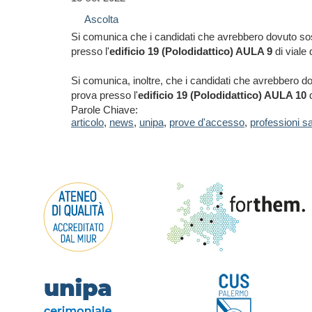
Ascolta
Si comunica che i candidati che avrebbero dovuto sos
presso l'
edificio 19 (Polodidattico) AULA 9
di viale 
Si comunica, inoltre, che i candidati che avrebbero d
prova presso l'
edificio 19 (Polodidattico) AULA 10
d
Parole Chiave:
articolo
,
news
,
unipa
,
prove d'accesso
,
professioni sa