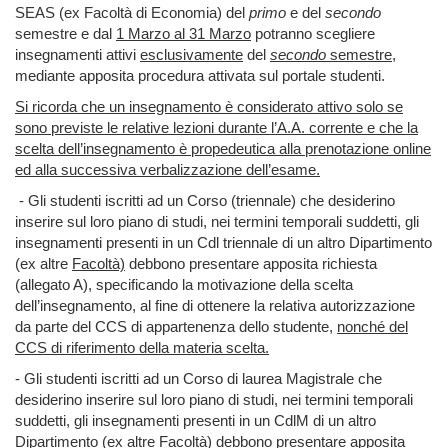
SEAS (ex Facoltà di Economia) del
primo
e del
secondo
semestre e dal
1 Marzo al 31 Marzo
potranno scegliere
insegnamenti attivi
esclusivamente
del
secondo
semestre
,
mediante apposita procedura attivata sul portale studenti.
Si ricorda che un insegnamento è considerato attivo solo se
sono previste le relative lezioni durante l’A.A. corrente e che la
scelta dell’insegnamento è propedeutica alla prenotazione online
ed alla successiva verbalizzazione dell’esame.
- Gli studenti iscritti ad un Corso (triennale) che desiderino
inserire sul loro piano di studi, nei termini temporali suddetti, gli
insegnamenti presenti in un Cdl triennale di un altro Dipartimento
(ex altre
Facoltà)
debbono presentare apposita richiesta
(allegato A), specificando la motivazione della scelta
dell’insegnamento, al fine di ottenere la relativa autorizzazione
da parte del CCS di appartenenza dello studente,
nonché del
CCS di riferimento della materia scelta.
- Gli studenti iscritti ad un Corso di laurea Magistrale che
desiderino inserire sul loro piano di studi, nei termini temporali
suddetti, gli insegnamenti presenti in un CdlM di un altro
Dipartimento (ex altre
Facoltà)
debbono presentare apposita