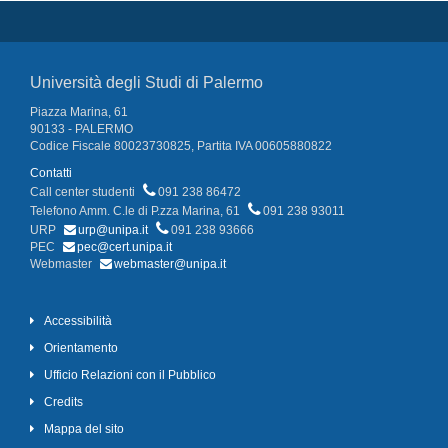
Università degli Studi di Palermo
Piazza Marina, 61
90133 - PALERMO
Codice Fiscale 80023730825, Partita IVA 00605880822
Contatti
Call center studenti
091 238 86472
Telefono Amm. C.le di P.zza Marina, 61
091 238 93011
URP
urp@unipa.it
091 238 93666
PEC
pec@cert.unipa.it
Webmaster
webmaster@unipa.it
Accessibilità
Orientamento
Ufficio Relazioni con il Pubblico
Credits
Mappa del sito