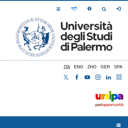
Salta
al
Toggle
Toggle
contenuto
Navigation
Navigation
principale
ITA
ENG
ZHO
GER
SPA