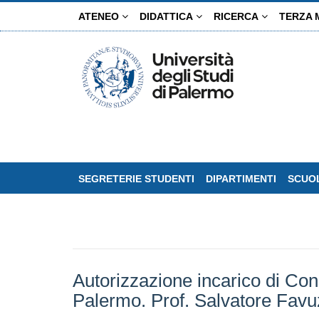
Salta
ATENEO
DIDATTICA
RICERCA
TERZA 
al
contenuto
principale
SEGRETERIE STUDENTI
DIPARTIMENTI
SCUOL
Autorizzazione incarico di Cons
Palermo. Prof. Salvatore Favu