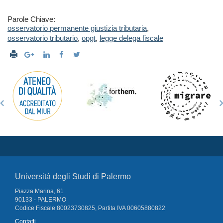
Parole Chiave:
osservatorio permanente giustizia tributaria
,
osservatorio tributario
,
opgt
,
legge delega fiscale
Università degli Studi di Palermo
Piazza Marina, 61
90133 - PALERMO
Codice Fiscale 80023730825, Partita IVA 00605880822
Contatti