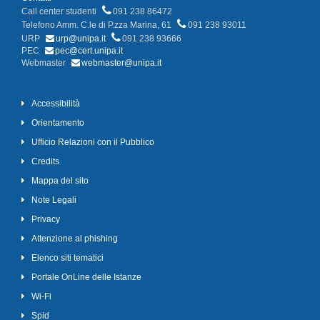
Call center studenti
091 238 86472
Telefono Amm. C.le di P.zza Marina, 61
091 238 93011
URP
urp@unipa.it
091 238 93666
PEC
pec@cert.unipa.it
Webmaster
webmaster@unipa.it
Accessibilità
Orientamento
Ufficio Relazioni con il Pubblico
Credits
Mappa del sito
Note Legali
Privacy
Attenzione al phishing
Elenco siti tematici
Portale OnLine delle Istanze
Wi-Fi
Spid