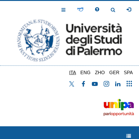
Salta
al
Toggle
Toggle
contenuto
Navigation
Navigation
principale
ITA
ENG
ZHO
GER
SPA