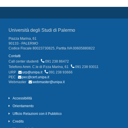
Università degli Studi di Palermo
Piazza Marina, 61
90133 - PALERMO
Codice Fiscale 80023730825, Partita IVA 00605880822
Contatti
Call center studenti
091 238 86472
Telefono Amm. C.le di P.zza Marina, 61
091 238 93011
URP
urp@unipa.it
091 238 93666
PEC
pec@cert.unipa.it
Webmaster
webmaster@unipa.it
Accessibilità
Orientamento
Ufficio Relazioni con il Pubblico
Credits