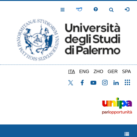
Salta
al
Toggle
Toggle
contenuto
Navigation
Navigation
principale
ITA
ENG
ZHO
GER
SPA