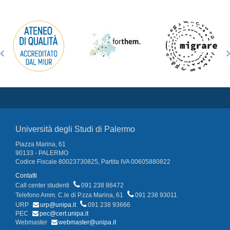
Università degli Studi di Palermo
Piazza Marina, 61
90133 - PALERMO
Codice Fiscale 80023730825, Partita IVA 00605880822
Contatti
Call center studenti
091 238 86472
Telefono Amm. C.le di P.zza Marina, 61
091 238 93011
URP
urp@unipa.it
091 238 93666
PEC
pec@cert.unipa.it
Webmaster
webmaster@unipa.it