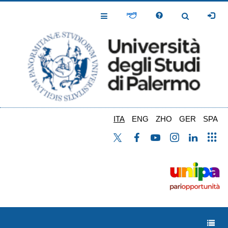
Salta
al
Toggle
Toggle
contenuto
Navigation
Navigation
principale
ITA
ENG
ZHO
GER
SPA