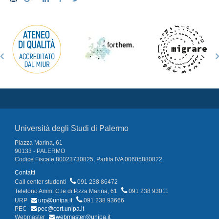
Università degli Studi di Palermo
Piazza Marina, 61
90133 - PALERMO
Codice Fiscale 80023730825, Partita IVA 00605880822
Contatti
Call center studenti
091 238 86472
Telefono Amm. C.le di P.zza Marina, 61
091 238 93011
URP
urp@unipa.it
091 238 93666
PEC
pec@cert.unipa.it
Webmaster
webmaster@unipa.it