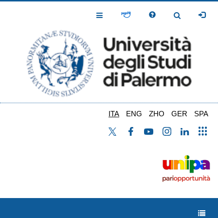
Salta
al
Toggle
Toggle
contenuto
Navigation
Navigation
principale
ITA
ENG
ZHO
GER
SPA