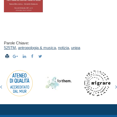
Parole Chiave:
525TM
,
antropologia & musica
,
notizia
,
unipa