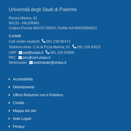
Università degli Studi di Palermo
Piazza Marina, 61
90133 - PALERMO
Codice Fiscale 80023730825, Partita IVA 00605880822
Contatti
Call center studenti
091 238 86472
Telefono Amm. C.le di P.zza Marina, 61
091 238 93011
URP
urp@unipa.it
091 238 93666
PEC
pec@cert.unipa.it
Webmaster
webmaster@unipa.it
Accessibilità
Orientamento
Ufficio Relazioni con il Pubblico
Credits
Mappa del sito
Note Legali
Privacy