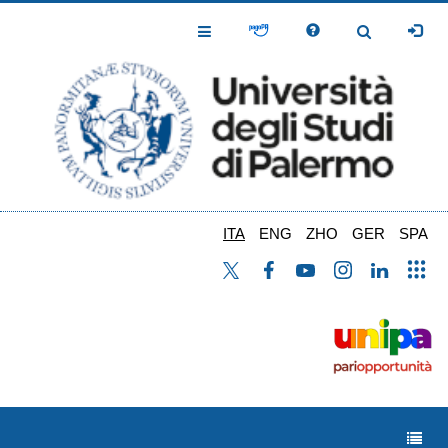
Salta
al
Toggle
Toggle
contenuto
Navigation
Navigation
principale
ITA
ENG
ZHO
GER
SPA