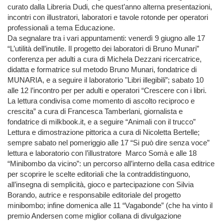
curato dalla Libreria Dudi, che quest’anno alterna presentazioni,
incontri con illustratori, laboratori e tavole rotonde per operatori
professionali a tema Educazione.
Da segnalare tra i vari appuntamenti: venerdì 9 giugno alle 17
“L’utilità dell’inutile. Il progetto dei laboratori di Bruno Munari”
conferenza per adulti a cura di Michela Dezzani ricercatrice,
didatta e formatrice sul metodo Bruno Munari, fondatrice di
MUNARIA, e a seguire il laboratorio "Libri illegibili”; sabato 10
alle 12 l’incontro per per adulti e operatori “Crescere con i libri.
La lettura condivisa come momento di ascolto reciproco e
crescita” a cura di Francesca Tamberlani, giornalista e
fondatrice di milkbook.it, e a seguire “Animali con il trucco”
Lettura e dimostrazione pittorica a cura di Nicoletta Bertelle;
sempre sabato nel pomeriggio alle 17 “Si può dire senza voce”
lettura e laboratorio con l’illustratore Marco Somà e alle 18
“Minibombo da vicino”: un percorso all’interno della casa editrice
per scoprire le scelte editoriali che la contraddistinguono,
all’insegna di semplicità, gioco e partecipazione con Silvia
Borando, autrice e responsabile editoriale del progetto
minibombo; infine domenica alle 11 “Vagabonde” (che ha vinto il
premio Andersen come miglior collana di divulgazione