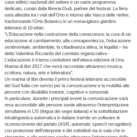
case editrici nazionali del settore e un vasto programma
dedicato, curato dalla libreria Dudi, partner del festival. La fiera
sarà allestita tra i viali dell'Orto e intorno alla Vasca delle ninfee,
trasformando l’Orto Botanico in un meraviglioso giardino
letterario di 10 ettari.
“L’Educazione nella costruzione della conoscenza; la cura di sé;
educazione al cambiamento; alla consapevolezza, l'educazione
sentimentale, ambientale, la cittadinanza attiva, la legalità – ha
detto Valentina Ricciardo del comitato organizzativo -
L’educazione è il tema conduttore dell’ottava edizione di Una
Marina di libri 2017 che verrà raccontato attraverso musica,
scrittura, natura, arte e letteratura”.
Un marina di libri diventa il primo festival letterario accessibile
del Sud Italia con servizi per la comunicazione e la mobilità alle
persone con disabilità motorie, cognitive e sensoriali.
In particolare, durante i principali eventi la comunicazione sarà
resa accessibile alle persone sorde attraverso l'interpretazione
simultanea in LIS (lingua dei segni italiana) e la sottotitolazione
intralinguistica automatica in italiano tramite un software di
riconoscimento del parlato (ASR, automatic speech recognition)
con proiezione dell'interprete e dei sottotitoli sia in sala che in
streaming, e alle persone cieche attraverso l'integrazione delle