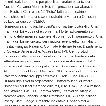
scientifica): laboratorio per piccoli esploratori botanici con
l’autrice Marianna Merisi e Edizioni precarie in collaborazione
con Festival Ciciri e alle 17 “Petra” lettura con teatrino
kamishibai e laboratorio con l’illustratrice Marianna Coppo in
collaborazione con CLEIO.
Numerosi saranno anche quest'anno i partner culturali di Una
marina di libri – cosa che conferma il forte radicamento sul
territorio della manifestazione e al contempo l'inserimento di Una
marina di libri nel circuito dei maggiori eventi editoriali italiani:
Institut Français Palermo, Comitato Palermo Pride, Dipartimento
di Scienze Umanistiche, Accessibilis, FAI, Centro Studi
narrazioni Città Invisibili, Circolo arci nzocchè, Festival delle
letterature migranti, minimum studio, almendra music, TMO
teatro mediterraneo occupato, Cesie, Associazione Cassaro
Alto, Il Teatro del fuoco, Uniattiva, CIDI, Scuola del fumetto di
Palermo, centro sviluppo creativo D. Dolci, Clac, HRYO -
Human rights youth organization, Dottorato in Studi letterari,
filologico-linguistici e storico culturali, ITASTRA - Scuola italiana
per Stranieri, GISCEL, Teatro Atlante, Festival del viaggio,
Newbookclub, Piccolo Teatro Patafisico, LIPS - Lega Italiana
Poetry Slam, Leggo. Presente indicativo, Conservatorio
Vincenzo Bellini di Palermo, Libreria del mare, Edizioni precarie,