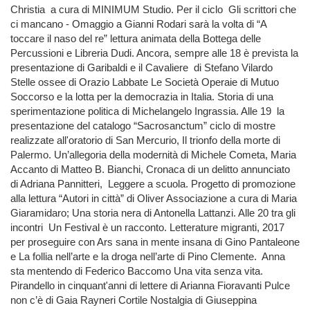
Christia a cura di MINIMUM Studio. Per il ciclo Gli scrittori che
ci mancano - Omaggio a Gianni Rodari sarà la volta di “A
toccare il naso del re” lettura animata della Bottega delle
Percussioni e Libreria Dudi. Ancora, sempre alle 18 è prevista la
presentazione di Garibaldi e il Cavaliere di Stefano Vilardo
Stelle ossee di Orazio Labbate Le Società Operaie di Mutuo
Soccorso e la lotta per la democrazia in Italia. Storia di una
sperimentazione politica di Michelangelo Ingrassia. Alle 19 la
presentazione del catalogo “Sacrosanctum” ciclo di mostre
realizzate all'oratorio di San Mercurio, Il trionfo della morte di
Palermo. Un’allegoria della modernità di Michele Cometa, Maria
Accanto di Matteo B. Bianchi, Cronaca di un delitto annunciato
di Adriana Pannitteri, Leggere a scuola. Progetto di promozione
alla lettura “Autori in città” di Oliver Associazione a cura di Maria
Giaramidaro; Una storia nera di Antonella Lattanzi. Alle 20 tra gli
incontri Un Festival è un racconto. Letterature migranti, 2017
per proseguire con Ars sana in mente insana di Gino Pantaleone
e La follia nell’arte e la droga nell’arte di Pino Clemente. Anna
sta mentendo di Federico Baccomo Una vita senza vita.
Pirandello in cinquant'anni di lettere di Arianna Fioravanti Pulce
non c’è di Gaia Rayneri Cortile Nostalgia di Giuseppina