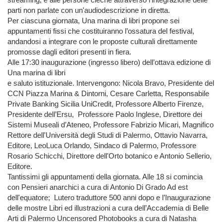
parti non parlate con un'audiodescrizione in diretta.
Per ciascuna giornata, Una marina di libri propone sei
appuntamenti fissi che costituiranno l’ossatura del festival,
andandosi a integrare con le proposte culturali direttamente
promosse dagli editori presenti in fiera.
Alle 17:30 inaugurazione (ingresso libero) dell’ottava edizione di
Una marina di libri
e saluto istituzionale. Intervengono: Nicola Bravo, Presidente del
CCN Piazza Marina & Dintorni, Cesare Carletta, Responsabile
Private Banking Sicilia UniCredit, Professore Alberto Firenze,
Presidente dell’Ersu, Professore Paolo Inglese, Direttore dei
Sistemi Museali d’Ateneo, Professore Fabrizio Micari, Magnifico
Rettore dell'Università degli Studi di Palermo, Ottavio Navarra,
Editore, LeoLuca Orlando, Sindaco di Palermo, Professore
Rosario Schicchi, Direttore dell'Orto botanico e Antonio Sellerio,
Editore.
Tantissimi gli appuntamenti della giornata. Alle 18 si comincia
con Pensieri anarchici a cura di Antonio Di Grado Ad est
dell'equatore; Lutero traduttore 500 anni dopo e l’Inaugurazione
delle mostre Libri ed illustrazioni a cura dell’Accademia di Belle
Arti di Palermo Uncensored Photobooks a cura di Natasha