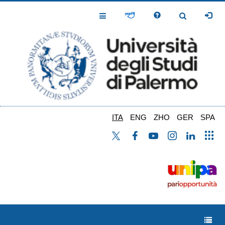
Salta
al
Toggle
Toggle
contenuto
Navigation
Navigation
principale
ITA
ENG
ZHO
GER
SPA