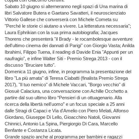
Sabato 10 giugno si alterneranno negli spazi di Una marina di
libri Salvatore Butera e Gaetano Savatteri, il neuroscienziato
Vittorio Gallese che converserà con Michele Cometa su
"Perché le storie ci aiutano a vivere. La letteratura necessaria";
Laura Ephrikian con la sua prima autobiografia; Jacques
Thorens che presenterà "il Brady - le rocambolesque avventure
dell'ultimo cinema dei dannati di Parigi" con Giorgio Vasta; Anilda
Ibrahimi, Filippo Tuena, il reading di Davide Enia "Appunti per un
naufragio", e infine Walter Siti - Premio Strega 2013 - con il
discusso "Bruciare tutto".
Domenica 11 giugno, infine, in programma la presentazione del
libro "La più amata" di Teresa Ciabatti (finalista Premio Strega
2017), "Il tuo nemico" di Michele Vaccari, "Borgo vecchio" di
Giosuè Calaciura, una conversazione con Achille Occhetto a
partire dal suo ultimo libro “Pensieri di un ottuagenario. Alla
ricerca della libertà nell'uomo” e un focus speciale a 25 anni
dalle Stragi di Capaci e Via d'Amelio con Piero Melati, Alfonso
Giordano, Giuseppe Di Lello, Gioacchino Natoli, Giovanni
Chinnici, Antonio La Spina, Piergiorgio Di Cara, Marcello
Benfante e Costanza Licata.
Grande spazio anche al programma per bambini e ragazzi