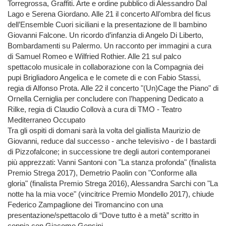
Torregrossa, Graffiti. Arte e ordine pubblico di Alessandro Dal
Lago e Serena Giordano. Alle 21 il concerto All’ombra del ficus
dell’Ensemble Cuori siciliani e la presentazione de Il bambino
Giovanni Falcone. Un ricordo d’infanzia di Angelo Di Liberto,
Bombardamenti su Palermo. Un racconto per immagini a cura
di Samuel Romeo e Wilfried Rothier. Alle 21 sul palco
spettacolo musicale in collaborazione con la Compagnia dei
pupi Brigliadoro Angelica e le comete di e con Fabio Stassi,
regia di Alfonso Prota. Alle 22 il concerto "(Un)Cage the Piano" di
Ornella Cerniglia per concludere con l’happening Dedicato a
Rilke, regia di Claudio Collovà a cura di TMO - Teatro
Mediterraneo Occupato
Tra gli ospiti di domani sarà la volta del giallista Maurizio de
Giovanni, reduce dal successo - anche televisivo - de I bastardi
di Pizzofalcone; in successione tre degli autori contemporanei
più apprezzati: Vanni Santoni con "La stanza profonda" (finalista
Premio Strega 2017), Demetrio Paolin con "Conforme alla
gloria" (finalista Premio Strega 2016), Alessandra Sarchi con "La
notte ha la mia voce" (vincitrice Premio Mondello 2017), chiude
Federico Zampaglione dei Tiromancino con una
presentazione/spettacolo di “Dove tutto è a metà” scritto in
coppia con Giacomo Gensini.