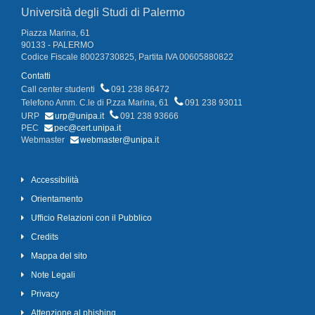
Università degli Studi di Palermo
Piazza Marina, 61
90133 - PALERMO
Codice Fiscale 80023730825, Partita IVA 00605880822
Contatti
Call center studenti
091 238 86472
Telefono Amm. C.le di P.zza Marina, 61
091 238 93011
URP
urp@unipa.it
091 238 93666
PEC
pec@cert.unipa.it
Webmaster
webmaster@unipa.it
Accessibilità
Orientamento
Ufficio Relazioni con il Pubblico
Credits
Mappa del sito
Note Legali
Privacy
Attenzione al phishing