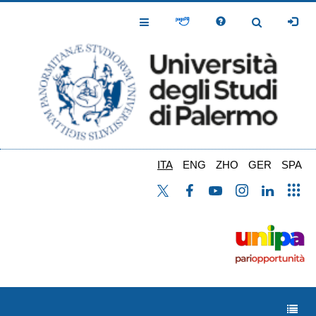
Salta
al
Toggle
Toggle
contenuto
Navigation
Navigation
principale
ITA
ENG
ZHO
GER
SPA