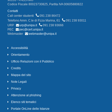
90133 - PALERMO
Codice Fiscale 80023730825, Partita IVA 00605880822
Contatti
Call center studenti
091 238 86472
Telefono Amm. C.le di P.zza Marina, 61
091 238 93011
URP
urp@unipa.it
091 238 93666
PEC
pec@cert.unipa.it
Webmaster
webmaster@unipa.it
Accessibilità
Orientamento
Ufficio Relazioni con il Pubblico
Credits
Mappa del sito
Note Legali
Privacy
Attenzione al phishing
Elenco siti tematici
Portale OnLine delle Istanze