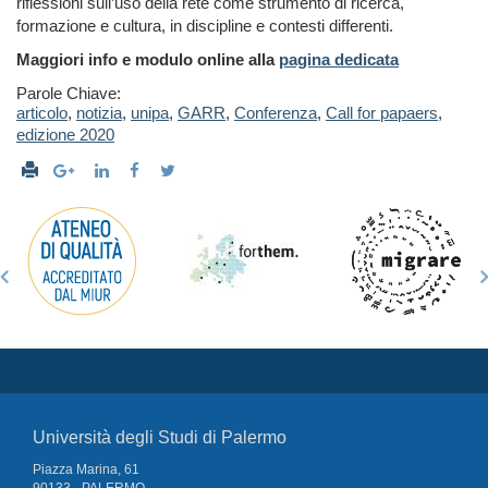
riflessioni sull’uso della rete come strumento di ricerca,
formazione e cultura, in discipline e contesti differenti.
Maggiori info e modulo online alla
pagina dedicata
Parole Chiave:
articolo
,
notizia
,
unipa
,
GARR
,
Conferenza
,
Call for papaers
,
edizione 2020
Università degli Studi di Palermo
Piazza Marina, 61