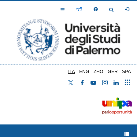
Salta
al
Toggle
Toggle
contenuto
Navigation
Navigation
principale
ITA
ENG
ZHO
GER
SPA