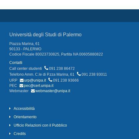
Università degli Studi di Palermo
Piazza Marina, 61
90133 - PALERMO
Codice Fiscale 80023730825, Partita IVA 00605880822
Contatti
Call center studenti
091 238 86472
Telefono Amm. C.le di P.zza Marina, 61
091 238 93011
URP
urp@unipa.it
091 238 93666
PEC
pec@cert.unipa.it
Webmaster
webmaster@unipa.it
Accessibilità
Orientamento
Ufficio Relazioni con il Pubblico
Credits