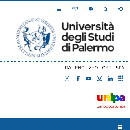
Salta
al
Toggle
Toggle
contenuto
Navigation
Navigation
principale
ITA
ENG
ZHO
GER
SPA