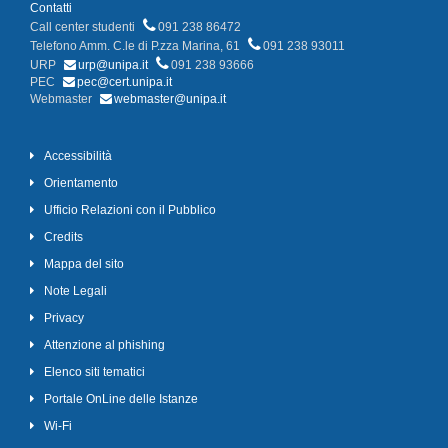
Contatti
Call center studenti
091 238 86472
Telefono Amm. C.le di P.zza Marina, 61
091 238 93011
URP
urp@unipa.it
091 238 93666
PEC
pec@cert.unipa.it
Webmaster
webmaster@unipa.it
Accessibilità
Orientamento
Ufficio Relazioni con il Pubblico
Credits
Mappa del sito
Note Legali
Privacy
Attenzione al phishing
Elenco siti tematici
Portale OnLine delle Istanze
Wi-Fi