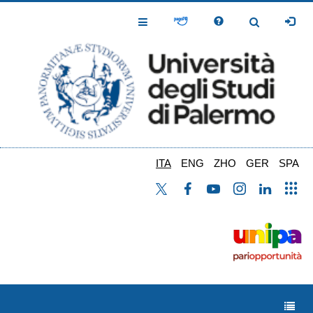
Salta
al
Toggle
Toggle
contenuto
Navigation
Navigation
principale
ITA
ENG
ZHO
GER
SPA