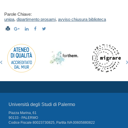
Parole Chiave:
unipa
,
dipartimento prosami
,
avviso chiusura biblioteca
Università degli Studi di Palermo
Piazza Marina, 61
90133 - PALERMO
Codice Fiscale 80023730825, Partita IVA 00605880822