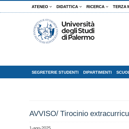
Salta
ATENEO
DIDATTICA
RICERCA
TERZA 
al
contenuto
principale
SEGRETERIE STUDENTI
DIPARTIMENTI
SCUOL
AVVISO/ Tirocinio extracurri
1-ago-2025