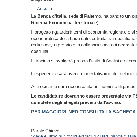
Ascolta
La
Banca d'Italia
, sede di Palermo, ha bandito
un'op
Ricerca Economica Territoriale)
.
Il progetto riguarderà temi di economia regionale e si 
econometrica della base dati costruita, su specifiche ca
redazione, in proprio o in collaborazione coi ricercator
costruita.
Il tirocinio si svolgerà presso l’unità di Analisi e rice
L’esperienza sarà avviata, orientativamente, nel mes
Al tirocinante sarà riconosciuta un’indennità di parteci
Le candidature dovranno essere presentate via PE
complete degli allegati previsti dall'avviso.
PER MAGGIORI INFO CONSULTA LA BACHECA 
Parole Chiave:
Stage e Tirocini
,
tirocini extracurriculari
,
banca d'italia