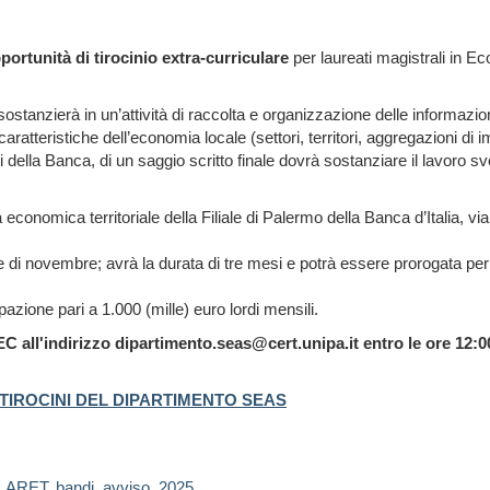
portunità di tirocinio extra-curriculare
per laureati magistrali in 
sostanzierà in un’attività di raccolta e organizzazione delle informazi
ratteristiche dell’economia locale (settori, territori, aggregazioni di im
i della Banca, di un saggio scritto finale dovrà sostanziare il lavoro svo
rca economica territoriale della Filiale di Palermo della Banca d’Italia, v
e di novembre; avrà la durata di tre mesi e potrà essere prorogata pe
pazione pari a 1.000 (mille) euro lordi mensili.
C all'indirizzo dipartimento.seas@cert.unipa.it
entro le ore 12:
TIROCINI DEL DIPARTIMENTO SEAS
,
ARET
,
bandi
,
avviso
,
2025