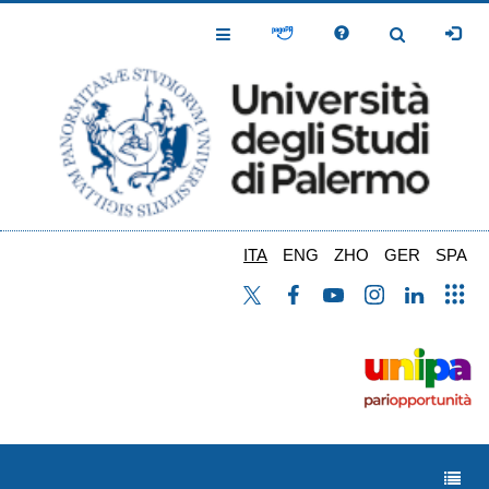
Salta
al
Toggle
Toggle
contenuto
Navigation
Navigation
principale
ITA
ENG
ZHO
GER
SPA