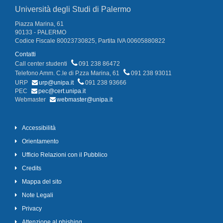
Università degli Studi di Palermo
Piazza Marina, 61
90133 - PALERMO
Codice Fiscale 80023730825, Partita IVA 00605880822
Contatti
Call center studenti
091 238 86472
Telefono Amm. C.le di P.zza Marina, 61
091 238 93011
URP
urp@unipa.it
091 238 93666
PEC
pec@cert.unipa.it
Webmaster
webmaster@unipa.it
Accessibilità
Orientamento
Ufficio Relazioni con il Pubblico
Credits
Mappa del sito
Note Legali
Privacy
Attenzione al phishing