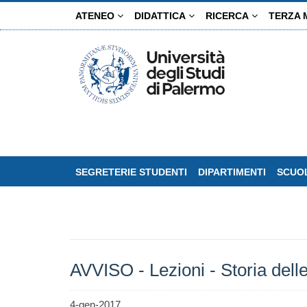
Salta
ATENEO
DIDATTICA
RICERCA
TERZA 
al
contenuto
principale
SEGRETERIE STUDENTI
DIPARTIMENTI
SCUOL
AVVISO - Lezioni - Storia delle
4-gen-2017