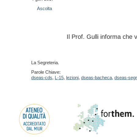
Ascolta
Il Prof. Gulli informa che
La Segreteria.
Parole Chiave:
dseas-cds
,
L-15
,
lezioni
,
dseas-bacheca
,
dseas-segr