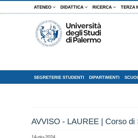
Salta
ATENEO
DIDATTICA
RICERCA
TERZA 
al
contenuto
principale
SEGRETERIE STUDENTI
DIPARTIMENTI
SCUOL
AVVISO - LAUREE | Corso di S
14-giu-2024