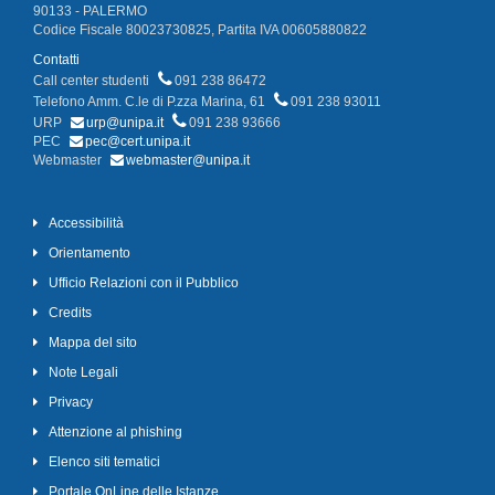
90133 - PALERMO
Codice Fiscale 80023730825, Partita IVA 00605880822
Contatti
Call center studenti
091 238 86472
Telefono Amm. C.le di P.zza Marina, 61
091 238 93011
URP
urp@unipa.it
091 238 93666
PEC
pec@cert.unipa.it
Webmaster
webmaster@unipa.it
Accessibilità
Orientamento
Ufficio Relazioni con il Pubblico
Credits
Mappa del sito
Note Legali
Privacy
Attenzione al phishing
Elenco siti tematici
Portale OnLine delle Istanze