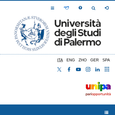
Salta
al
Toggle
Toggle
contenuto
Navigation
Navigation
principale
ITA
ENG
ZHO
GER
SPA