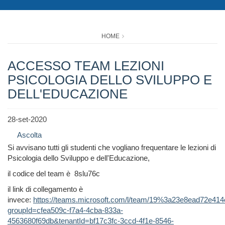
HOME
ACCESSO TEAM LEZIONI
PSICOLOGIA DELLO SVILUPPO E
DELL'EDUCAZIONE
28-set-2020
Ascolta
Si avvisano tutti gli studenti che vogliano frequentare le lezioni di
Psicologia dello Sviluppo e dell'Educazione,
il codice del team è 8slu76c
il link di collegamento è
invece:
https://teams.microsoft.com/l/team/19%3a23e8ead72e41
groupId=cfea509c-f7a4-4cba-833a-
4563680f69db&tenantId=bf17c3fc-3ccd-4f1e-8546-