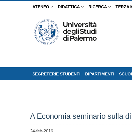
Salta
ATENEO
DIDATTICA
RICERCA
TERZA 
al
contenuto
principale
SEGRETERIE STUDENTI
DIPARTIMENTI
SCUOL
A Economia seminario sulla di
24-feb-2016