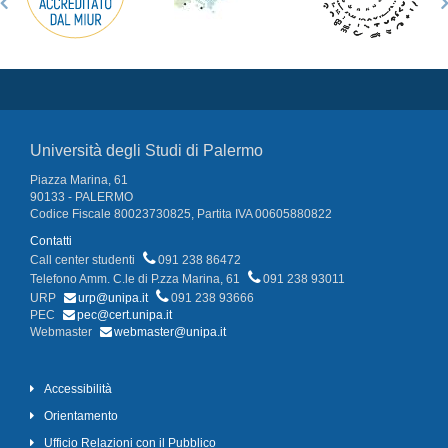
Università degli Studi di Palermo
Piazza Marina, 61
90133 - PALERMO
Codice Fiscale 80023730825, Partita IVA 00605880822
Contatti
Call center studenti
091 238 86472
Telefono Amm. C.le di P.zza Marina, 61
091 238 93011
URP
urp@unipa.it
091 238 93666
PEC
pec@cert.unipa.it
Webmaster
webmaster@unipa.it
Accessibilità
Orientamento
Ufficio Relazioni con il Pubblico