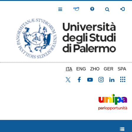
Salta
al
Toggle
Toggle
contenuto
Navigation
Navigation
principale
ITA
ENG
ZHO
GER
SPA