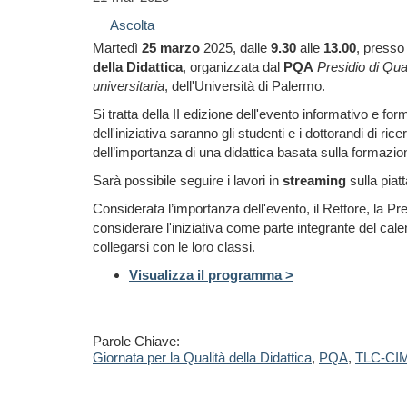
Ascolta
Martedì
25 marzo
2025, dalle
9.30
alle
13.00
, presso
della Didattica
, organizzata dal
PQA
Presidio di Qua
universitaria
, dell'Università di Palermo.
Si tratta della II edizione dell'evento informativo e f
dell'iniziativa saranno gli studenti e i dottorandi di 
dell’importanza di una didattica basata sulla formazio
Sarà possibile seguire i lavori in
streaming
sulla piat
Considerata l’importanza dell'evento, il Rettore, la Pr
considerare l'iniziativa come parte integrante del calen
collegarsi con le loro classi.
Visualizza il programma >
Parole Chiave:
Giornata per la Qualità della Didattica
,
PQA
,
TLC-CI