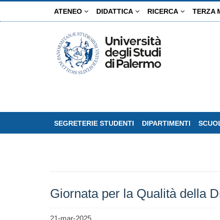
Salta
ATENEO
DIDATTICA
RICERCA
TERZA 
al
contenuto
principale
SEGRETERIE STUDENTI
DIPARTIMENTI
SCUOL
Giornata per la Qualità della D
21-mar-2025