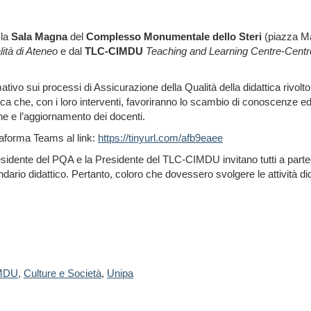
 la
Sala Magna
del
Complesso Monumentale dello Steri
(piazza Ma
lità di Ateneo
e dal
TLC-CIMDU
Teaching and Learning Centre-Centro 
ormativo sui processi di Assicurazione della Qualità della didattica rivo
ricerca che, con i loro interventi, favoriranno lo scambio di conoscenze 
ne e l’aggiornamento dei docenti.
taforma Teams al link:
https://tinyurl.com/afb9eaee
esidente del PQA e la Presidente del TLC-CIMDU invitano tutti a parteci
dario didattico. Pertanto, coloro che dovessero svolgere le attività did
MDU
,
Culture e Società
,
Unipa