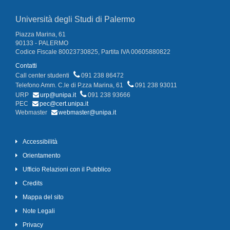
Università degli Studi di Palermo
Piazza Marina, 61
90133 - PALERMO
Codice Fiscale 80023730825, Partita IVA 00605880822
Contatti
Call center studenti
091 238 86472
Telefono Amm. C.le di P.zza Marina, 61
091 238 93011
URP
urp@unipa.it
091 238 93666
PEC
pec@cert.unipa.it
Webmaster
webmaster@unipa.it
Accessibilità
Orientamento
Ufficio Relazioni con il Pubblico
Credits
Mappa del sito
Note Legali
Privacy