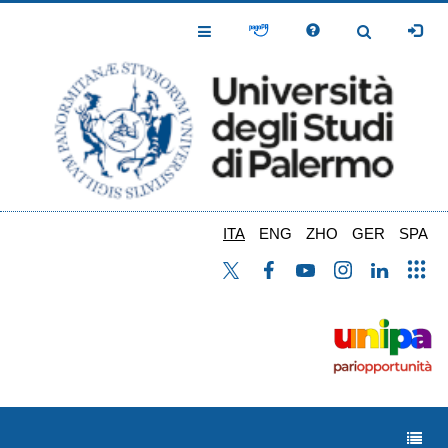
Salta
al
Toggle
Toggle
contenuto
Navigation
Navigation
principale
ITA
ENG
ZHO
GER
SPA