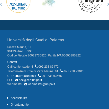
Università degli Studi di Palermo
Piazza Marina, 61
90133 - PALERMO
Codice Fiscale 80023730825, Partita IVA 00605880822
Contatti
Call center studenti
091 238 86472
Telefono Amm. C.le di P.zza Marina, 61
091 238 93011
URP
urp@unipa.it
091 238 93666
PEC
pec@cert.unipa.it
Webmaster
webmaster@unipa.it
Accessibilità
Orientamento