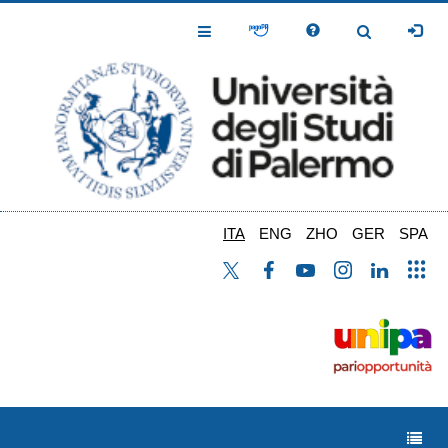
Salta
al
Toggle
Toggle
contenuto
Navigation
Navigation
principale
ITA
ENG
ZHO
GER
SPA