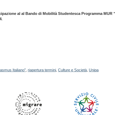
rtecipazione al al Bando di Mobilità Studentesca Programma MUR 
4
.
smus Italiano”
,
riapertura termini
,
Culture e Società
,
Unipa