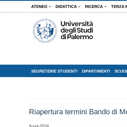
Salta
ATENEO
DIDATTICA
RICERCA
TERZA 
al
contenuto
principale
SEGRETERIE STUDENTI
DIPARTIMENTI
SCUOL
Riapertura termini Bando di M
9-set-2024