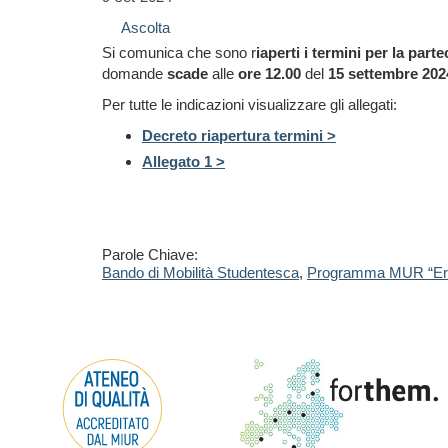
Ascolta
Si comunica che sono r
iaperti i termini per la pa
domande
scade
alle
ore 12.00
del
15 settembre 202
Per tutte le indicazioni visualizzare gli allegati:
Decreto riapertura termini >
Allegato 1 >
Parole Chiave:
Bando di Mobilità Studentesca
,
Programma MUR “Era