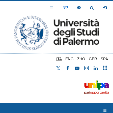
Salta
al
Toggle
Toggle
contenuto
Navigation
Navigation
principale
ITA
ENG
ZHO
GER
SPA