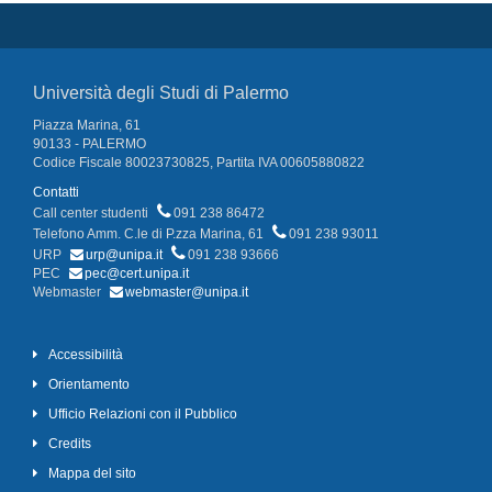
Università degli Studi di Palermo
Piazza Marina, 61
90133 - PALERMO
Codice Fiscale 80023730825, Partita IVA 00605880822
Contatti
Call center studenti
091 238 86472
Telefono Amm. C.le di P.zza Marina, 61
091 238 93011
URP
urp@unipa.it
091 238 93666
PEC
pec@cert.unipa.it
Webmaster
webmaster@unipa.it
Accessibilità
Orientamento
Ufficio Relazioni con il Pubblico
Credits
Mappa del sito