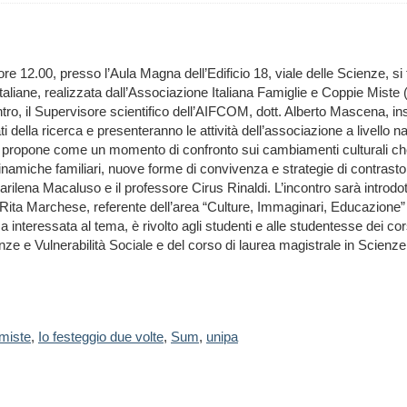
 ore 12.00, presso l’Aula Magna dell’Edificio 18, viale delle Scienze, si 
italiane, realizzata dall’Associazione Italiana Famiglie e Coppie Mist
ontro, il Supervisore scientifico dell’AIFCOM, dott. Alberto Mascena, i
ti della ricerca e presenteranno le attività dell’associazione a livello nazi
 propone come un momento di confronto sui cambiamenti culturali che att
 dinamiche familiari, nuove forme di convivenza e strategie di contrasto
lena Macaluso e il professore Cirus Rinaldi. L’incontro sarà introdot
 a Rita Marchese, referente dell’area “Culture, Immaginari, Educazione”
interessata al tema, è rivolto agli studenti e alle studentesse dei corsi
nze e Vulnerabilità Sociale e del corso di laurea magistrale in Scien
miste
,
Io festeggio due volte
,
Sum
,
unipa