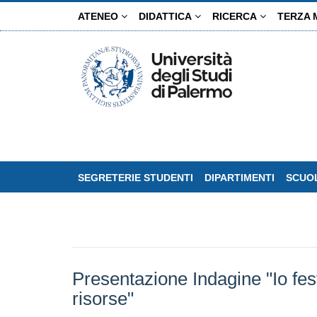
Salta
ATENEO
DIDATTICA
RICERCA
TERZA 
al
contenuto
principale
SEGRETERIE STUDENTI
DIPARTIMENTI
SCUOL
Presentazione Indagine "Io fest
risorse"