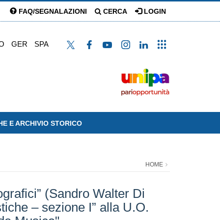
FAQ/SEGNALAZIONI
CERCA
LOGIN
O
GER
SPA
HE E ARCHIVIO STORICO
HOME
ografici” (Sandro Walter Di
tiche – sezione I” alla U.O.