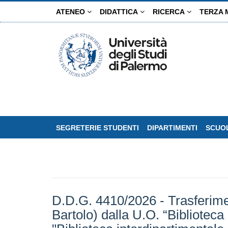
Salta
ATENEO
DIDATTICA
RICERCA
TERZA 
al
contenuto
principale
SEGRETERIE STUDENTI
DIPARTIMENTI
SCUOL
D.D.G. 4410/2026 - Trasferimen
Bartolo) dalla U.O. “Biblioteca