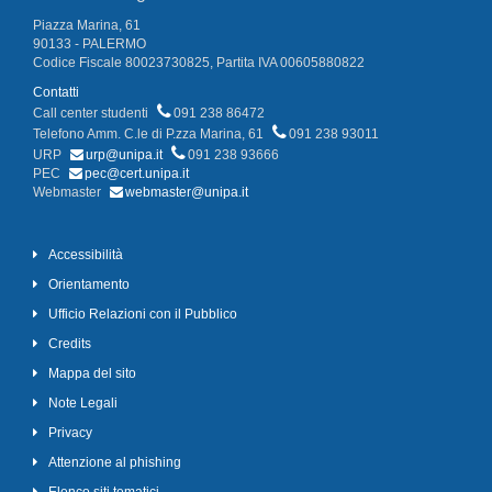
Piazza Marina, 61
90133 - PALERMO
Codice Fiscale 80023730825, Partita IVA 00605880822
Contatti
Call center studenti
091 238 86472
Telefono Amm. C.le di P.zza Marina, 61
091 238 93011
URP
urp@unipa.it
091 238 93666
PEC
pec@cert.unipa.it
Webmaster
webmaster@unipa.it
Accessibilità
Orientamento
Ufficio Relazioni con il Pubblico
Credits
Mappa del sito
Note Legali
Privacy
Attenzione al phishing