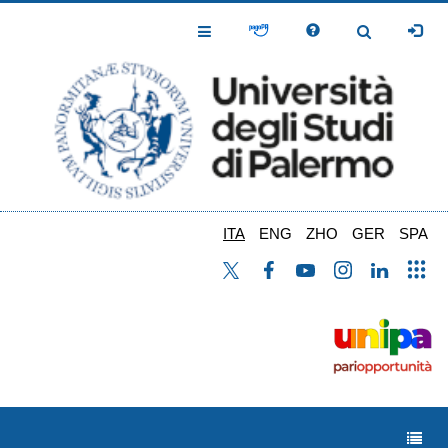
Salta
al
Toggle
Toggle
contenuto
Navigation
Navigation
principale
ITA
ENG
ZHO
GER
SPA