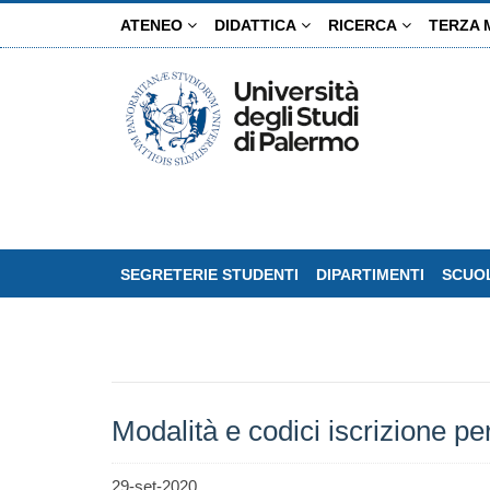
Salta
ATENEO
DIDATTICA
RICERCA
TERZA 
al
contenuto
principale
SEGRETERIE STUDENTI
DIPARTIMENTI
SCUOL
Modalità e codici iscrizione per
29-set-2020