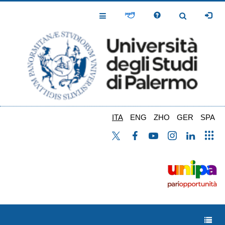
Salta
al
Toggle
Toggle
contenuto
Navigation
Navigation
principale
ITA
ENG
ZHO
GER
SPA