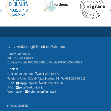
Università degli Studi di Palermo
Piazza Marina, 61
90133 - PALERMO
Codice Fiscale 80023730825, Partita IVA 00605880822
Contatti
Call center studenti
091 238 86472
Telefono Amm. C.le di P.zza Marina, 61
091 238 93011
URP
urp@unipa.it
091 238 93666
PEC
pec@cert.unipa.it
Webmaster
webmaster@unipa.it
Accessibilità