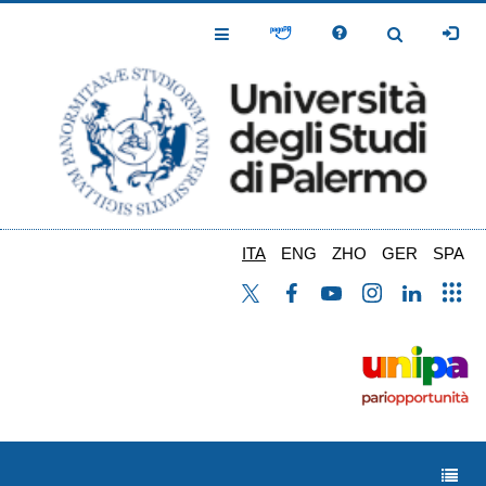
Salta
al
Toggle
Toggle
contenuto
Navigation
Navigation
principale
ITA
ENG
ZHO
GER
SPA