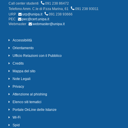
Call center studenti
091 238 86472
Telefono Amm. C.le di P.zza Marina, 61
091 238 93011
URP
urp@unipa.it
091 238 93666
PEC
pec@cert.unipa.it
Webmaster
webmaster@unipa.it
Accessibilità
Orientamento
Ufficio Relazioni con il Pubblico
Credits
Mappa del sito
Note Legali
Privacy
Attenzione al phishing
Elenco siti tematici
Portale OnLine delle Istanze
Wi-Fi
Spid