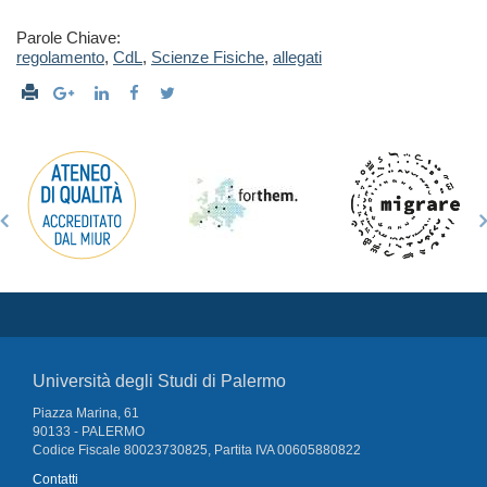
Parole Chiave:
regolamento
,
CdL
,
Scienze Fisiche
,
allegati
Università degli Studi di Palermo
Piazza Marina, 61
90133 - PALERMO
Codice Fiscale 80023730825, Partita IVA 00605880822
Contatti