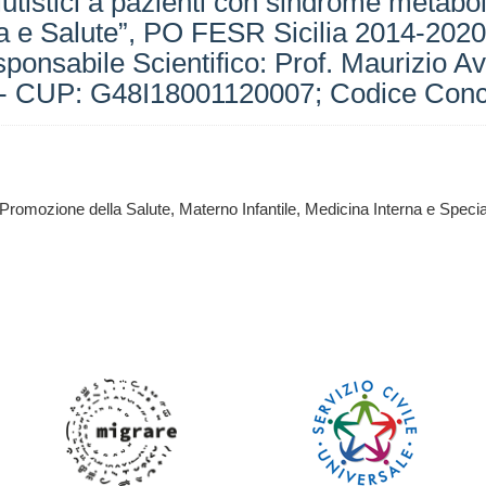
utistici a pazienti con sindrome metabol
ca e Salute”, PO FESR Sicilia 2014-2020
nsabile Scientifico: Prof. Maurizio Ave
 - CUP: G48I18001120007; Codice Conc
i Promozione della Salute, Materno Infantile, Medicina Interna e Speci