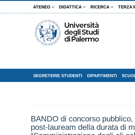
Salta
ATENEO
DIDATTICA
RICERCA
TERZA 
al
contenuto
principale
SEGRETERIE STUDENTI
DIPARTIMENTI
SCUOL
BANDO di concorso pubblico, per
post-lauream della durata di mes