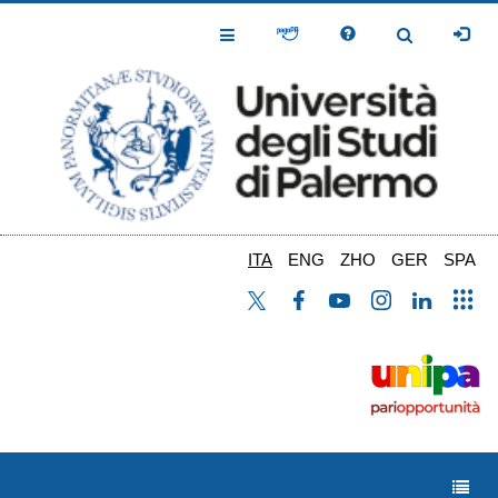
Salta
al
Toggle
Toggle
contenuto
Navigation
Navigation
principale
ITA
ENG
ZHO
GER
SPA