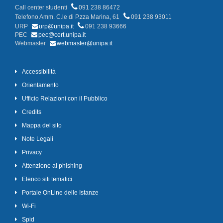
Call center studenti
091 238 86472
Telefono Amm. C.le di P.zza Marina, 61
091 238 93011
URP
urp@unipa.it
091 238 93666
PEC
pec@cert.unipa.it
Webmaster
webmaster@unipa.it
Accessibilità
Orientamento
Ufficio Relazioni con il Pubblico
Credits
Mappa del sito
Note Legali
Privacy
Attenzione al phishing
Elenco siti tematici
Portale OnLine delle Istanze
Wi-Fi
Spid