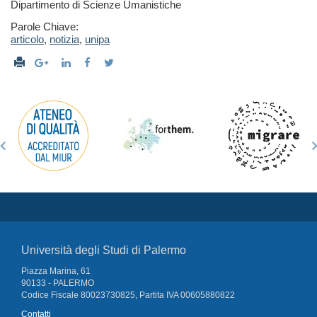
Dipartimento di Scienze Umanistiche
Parole Chiave:
articolo
,
notizia
,
unipa
Università degli Studi di Palermo
Piazza Marina, 61
90133 - PALERMO
Codice Fiscale 80023730825, Partita IVA 00605880822
Contatti