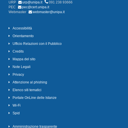
URP
urp@unipa.it
091 238 93666
PEC
pec@cert.unipa.it
Webmaster
webmaster@unipa.it
Accessibilità
Orientamento
Ufficio Relazioni con il Pubblico
Credits
Mappa del sito
Note Legali
Privacy
Attenzione al phishing
Elenco siti tematici
Portale OnLine delle Istanze
Wi-Fi
Spid
Amministrazione trasparente