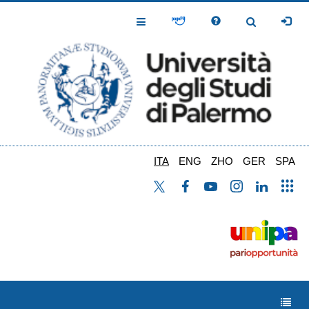
Salta
al
Toggle
Toggle
contenuto
Navigation
Navigation
principale
ITA
ENG
ZHO
GER
SPA