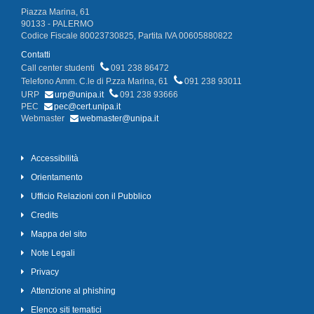
Piazza Marina, 61
90133 - PALERMO
Codice Fiscale 80023730825, Partita IVA 00605880822
Contatti
Call center studenti
091 238 86472
Telefono Amm. C.le di P.zza Marina, 61
091 238 93011
URP
urp@unipa.it
091 238 93666
PEC
pec@cert.unipa.it
Webmaster
webmaster@unipa.it
Accessibilità
Orientamento
Ufficio Relazioni con il Pubblico
Credits
Mappa del sito
Note Legali
Privacy
Attenzione al phishing
Elenco siti tematici