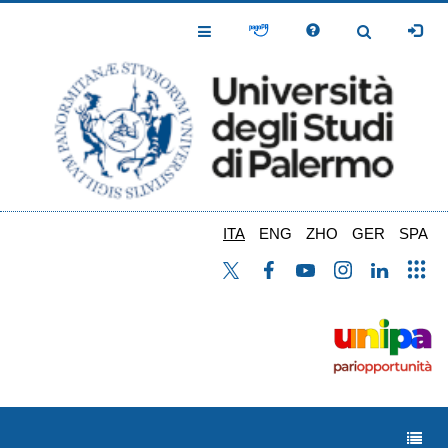
Salta
al
Toggle
Toggle
contenuto
Navigation
Navigation
principale
ITA
ENG
ZHO
GER
SPA