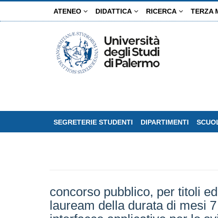
Salta
ATENEO
DIDATTICA
RICERCA
TERZA 
al
contenuto
principale
SEGRETERIE STUDENTI
DIPARTIMENTI
SCUOL
concorso pubblico, per titoli ed
lauream della durata di mesi 7 e