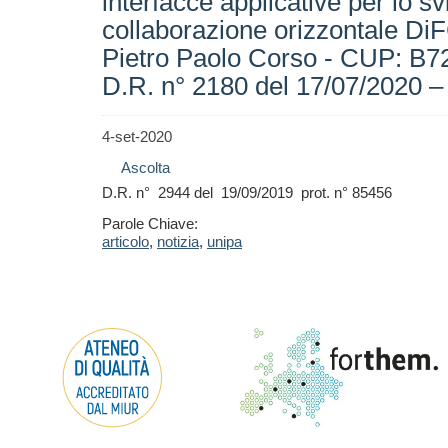
interfacce applicative per lo s
collaborazione orizzontale Di
Pietro Paolo Corso - CUP: B7
D.R. n° 2180 del 17/07/20
4-set-2020
Ascolta
D.R. n° 2944 del 19/09/2019 prot. n° 85456
Parole Chiave:
articolo
,
notizia
,
unipa