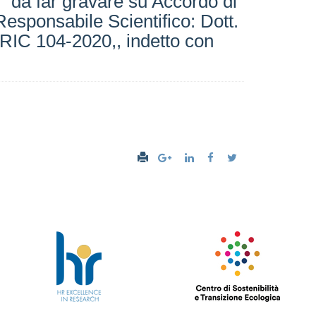
i” da far gravare su Accordo di
sponsabile Scientifico: Dott.
IC 104-2020,, indetto con