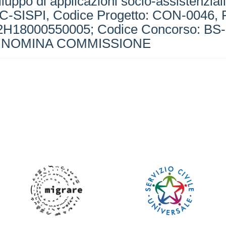
viluppo di applicazioni socio-assistenzial
FC-SISPI, Codice Progetto: CON-0046, Re
2H18000550005; Codice Concorso: BS-R
20 – NOMINA COMMISSIONE