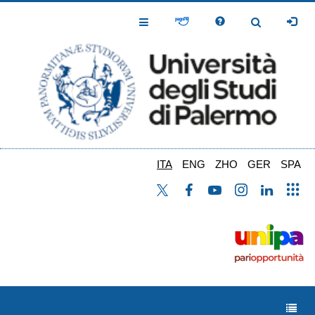
Salta
al
Toggle
Toggle
contenuto
Navigation
Navigation
principale
ITA
ENG
ZHO
GER
SPA