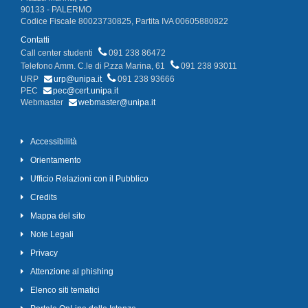
90133 - PALERMO
Codice Fiscale 80023730825, Partita IVA 00605880822
Contatti
Call center studenti
091 238 86472
Telefono Amm. C.le di P.zza Marina, 61
091 238 93011
URP
urp@unipa.it
091 238 93666
PEC
pec@cert.unipa.it
Webmaster
webmaster@unipa.it
Accessibilità
Orientamento
Ufficio Relazioni con il Pubblico
Credits
Mappa del sito
Note Legali
Privacy
Attenzione al phishing
Elenco siti tematici