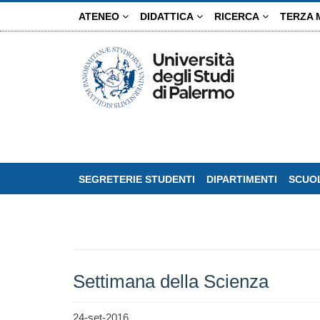
Salta
ATENEO
DIDATTICA
RICERCA
TERZA 
al
contenuto
principale
SEGRETERIE STUDENTI
DIPARTIMENTI
SCUOL
Settimana della Scienza
24-set-2016