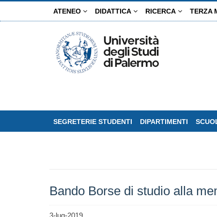
Salta
ATENEO
DIDATTICA
RICERCA
TERZA 
al
contenuto
principale
SEGRETERIE STUDENTI
DIPARTIMENTI
SCUOL
Bando Borse di studio alla me
3-lug-2019