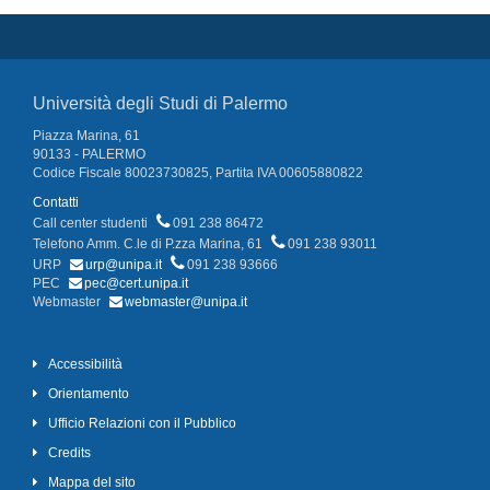
Università degli Studi di Palermo
Piazza Marina, 61
90133 - PALERMO
Codice Fiscale 80023730825, Partita IVA 00605880822
Contatti
Call center studenti
091 238 86472
Telefono Amm. C.le di P.zza Marina, 61
091 238 93011
URP
urp@unipa.it
091 238 93666
PEC
pec@cert.unipa.it
Webmaster
webmaster@unipa.it
Accessibilità
Orientamento
Ufficio Relazioni con il Pubblico
Credits
Mappa del sito