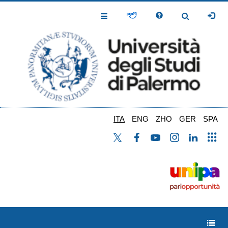
Salta
al
Toggle
Toggle
contenuto
Navigation
Navigation
principale
ITA
ENG
ZHO
GER
SPA