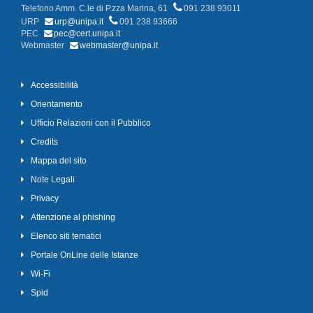
Telefono Amm. C.le di P.zza Marina, 61
091 238 93011
URP
urp@unipa.it
091 238 93666
PEC
pec@cert.unipa.it
Webmaster
webmaster@unipa.it
Accessibilità
Orientamento
Ufficio Relazioni con il Pubblico
Credits
Mappa del sito
Note Legali
Privacy
Attenzione al phishing
Elenco siti tematici
Portale OnLine delle Istanze
Wi-Fi
Spid