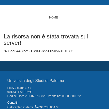
HOME
La risorsa non è stata trovata sul
server!
/408ba644-7bc9-11ed-83c2-005056010139/
Università degli Studi di Palermo
Piazza Marina, 61
90133 - PALERMO
Codice Fiscale 80023730825, Partita IVA 00605880822
Contatti
Call center studenti
091 238 86472