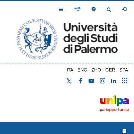
Salta
al
Toggle
Toggle
contenuto
Navigation
Navigation
principale
ITA
ENG
ZHO
GER
SPA