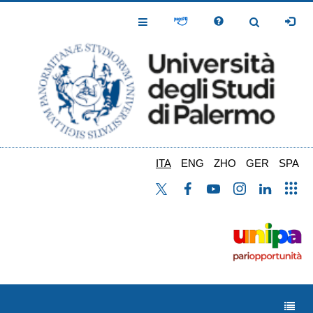
Salta
al
Toggle
Toggle
contenuto
Navigation
Navigation
principale
ITA
ENG
ZHO
GER
SPA