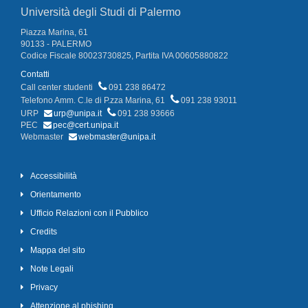
Università degli Studi di Palermo
Piazza Marina, 61
90133 - PALERMO
Codice Fiscale 80023730825, Partita IVA 00605880822
Contatti
Call center studenti
091 238 86472
Telefono Amm. C.le di P.zza Marina, 61
091 238 93011
URP
urp@unipa.it
091 238 93666
PEC
pec@cert.unipa.it
Webmaster
webmaster@unipa.it
Accessibilità
Orientamento
Ufficio Relazioni con il Pubblico
Credits
Mappa del sito
Note Legali
Privacy
Attenzione al phishing