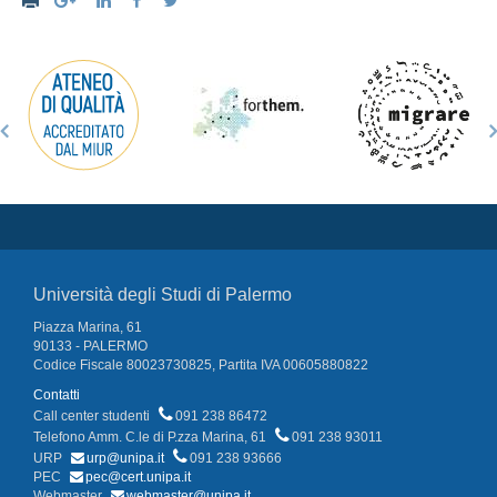
Università degli Studi di Palermo
Piazza Marina, 61
90133 - PALERMO
Codice Fiscale 80023730825, Partita IVA 00605880822
Contatti
Call center studenti
091 238 86472
Telefono Amm. C.le di P.zza Marina, 61
091 238 93011
URP
urp@unipa.it
091 238 93666
PEC
pec@cert.unipa.it
Webmaster
webmaster@unipa.it