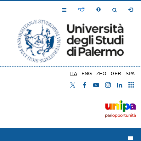
Salta
al
Toggle
Toggle
contenuto
Navigation
Navigation
principale
ITA
ENG
ZHO
GER
SPA