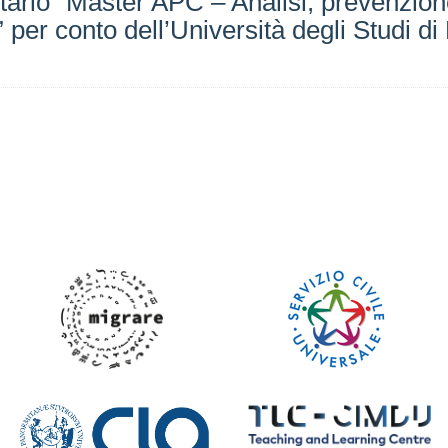
tario “Master APC – Analisi, prevenzione
 per conto dell’Università degli Studi d