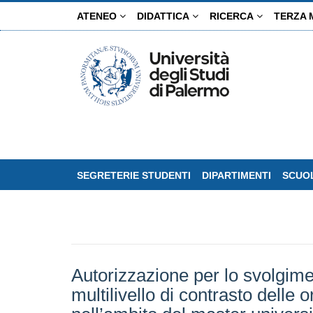
Salta
ATENEO
DIDATTICA
RICERCA
TERZA 
al
contenuto
principale
SEGRETERIE STUDENTI
DIPARTIMENTI
SCUOL
Autorizzazione per lo svolgimen
multilivello di contrasto delle 